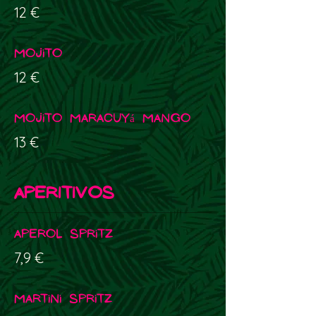
12 €
Mojito
12 €
Mojito Maracuyá Mango
13 €
APERITIVOS
Aperol Spritz
7,9 €
Martini Spritz