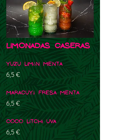
LIMONADAS CASERAS
Yuzu Limón Menta
6,5 €
Maracuyá Fresa Menta
6,5 €
Coco Litchi Uva
6,5 €