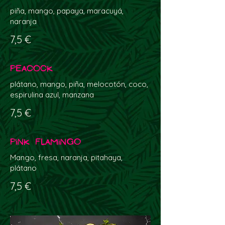
piña, mango, papaya, maracuyá,
naranja
7,5 €
Peacock
plátano, mango, piña, melocotón, coco,
espirulina azul, manzana
7,5 €
Pink Flamingo
Mango, fresa, naranja, pitahaya,
plátano
7,5 €