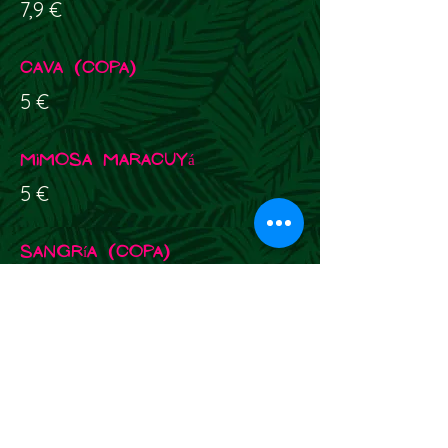
7,9 €
Cava (copa)
5 €
Mimosa Maracuyá
5 €
Sangría (copa)
6,5 €
CERVEZAS
Brewdog IPA