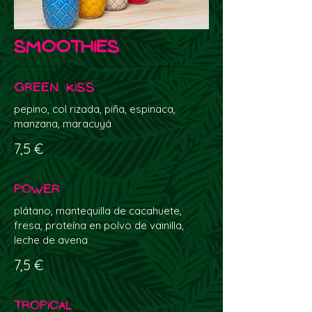
SMOOTHIES
Green Kiss
pepino, col rizada, piña, espinaca,
manzana, maracuyá
7,5 €
Power
plátano, mantequilla de cacahuete,
fresa, proteína en polvo de vainilla,
leche de avena
7,5 €
Tropical