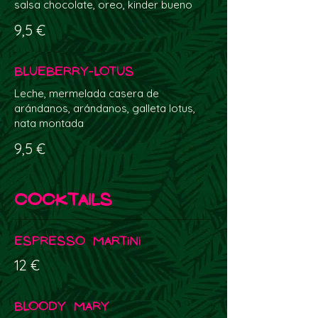
salsa chocolate, oreo, kinder bueno
9,5 €
Blueberry-Lotus
Leche, mermelada casera de
arándanos, arándanos, galleta lotus,
9,5 €
COCKTAILS
Espresso Martini
12 €
Bloody Mary