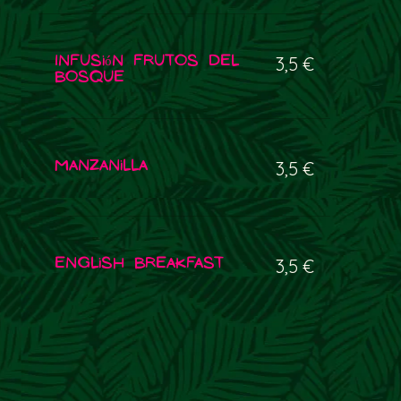
Infusión frutos del
3,5 €
bosque
Manzanilla
3,5 €
English Breakfast
3,5 €