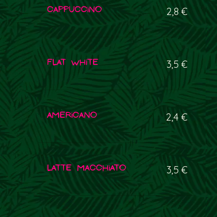
Cappuccino
2,8 €
Flat white
3,5 €
Americano
2,4 €
Latte macchiato
3,5 €