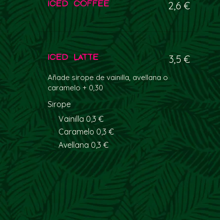
Iced coffee
2,6 €
Iced latte
3,5 €
Añade sirope de vainilla, avellana o
caramelo + 0,30
Sirope
Vainilla
0,3 €
Caramelo
0,3 €
Avellana
0,3 €