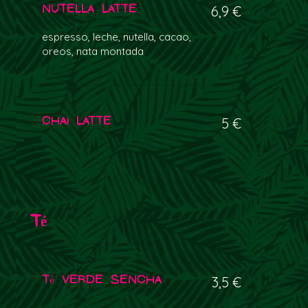
Nutella Latte
6,9 €
espresso, leche, nutella, cacao,
oreos, nata montada
Chai Latte
5 €
Té
Té Verde Sencha
3,5 €