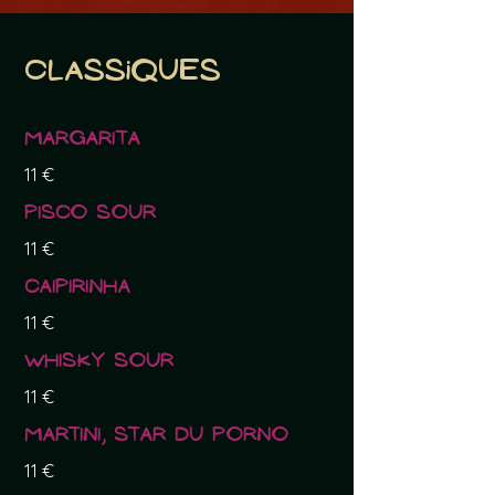
Classiques
Margarita
11 €
Pisco Sour
11 €
Caipirinha
11 €
Whisky sour
11 €
Martini, star du porno
11 €