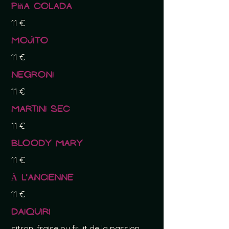
Piña Colada
11 €
Mojito
11 €
Negroni
11 €
Martini sec
11 €
Bloody Mary
11 €
À l'ancienne
11 €
Daiquiri
citron, fraise ou fruit de la passion