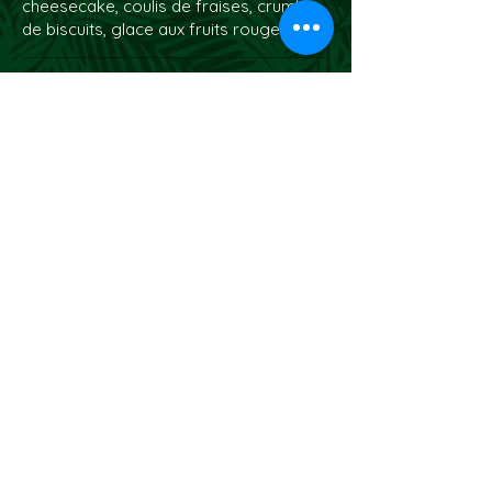
cheesecake, coulis de fraises, crumble
de biscuits, glace aux fruits rouges
Pancakes au
chocolat - 14
Crêpes maison, Nutella et pâte à
tartiner au chocolat, fraises, myrtilles,
copeaux de chocolat blanc, glace au