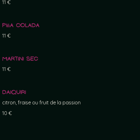
11 €
Piña Colada
11 €
Martini sec
11 €
Daiquiri
citron, fraise ou fruit de la passion
10 €