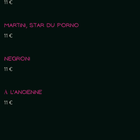
11 €
Martini, star du porno
11 €
Negroni
11 €
À l'ancienne
11 €