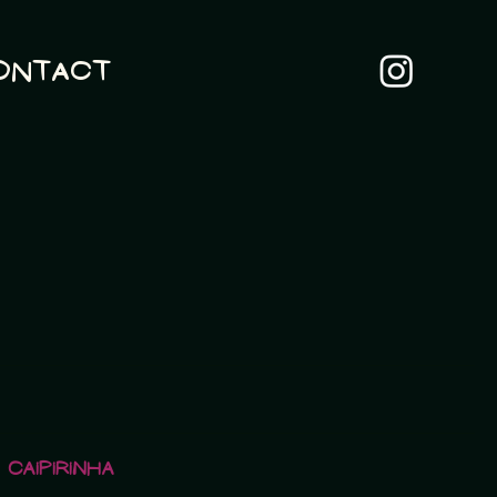
ontact
Caipirinha