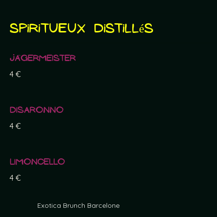
Spiritueux distillés
Jägermeister
4 €
Disaronno
4 €
Limoncello
4 €
Exotica Brunch Barcelone
Don Julio