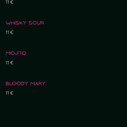
11 €
Whisky sour
11 €
Mojito
11 €
Bloody Mary
11 €