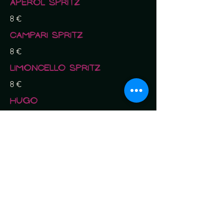
Aperol Spritz
8 €
Campari Spritz
8 €
Limoncello Spritz
8 €
Hugo
8 €
Gin
Tanqueray
10 €