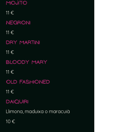
Mojito
11 €
Negroni
11 €
Dry Martini
11 €
Bloody Mary
11 €
Old Fashioned
11 €
Daiquiri
Llimona, maduixa o maracuià
10 €