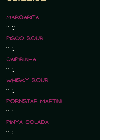
Margarita
11 €
Pisco sour
11 €
Caipirinha
11 €
Whisky sour
11 €
Pornstar Martini
11 €
Pinya Colada
11 €